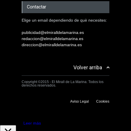
Contactar
Elige un email dependiendo de què necesites:
publicidad@elmiralldelamarina.es
redaccion@elmiralldelamarina.es
direccion@elmiralldelamarina.es
Volver arriba
Copyright ©2015 - El Mirall de La Marina. Todos los
derechos reservados.
Aviso Legal
Cookies
Utilizamos cookies propias y de terceros para mejorar la experiencia
de navegación. Si continuas navegando consideramos que aceptas su
uso.
Aceptar
Leer más