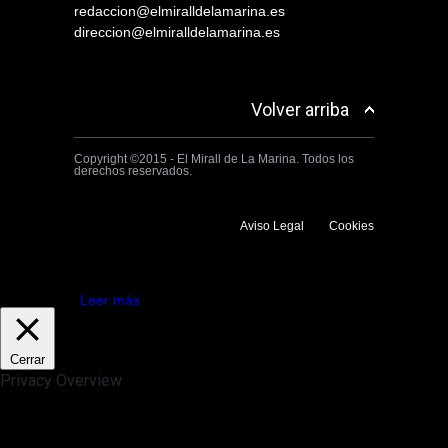
redaccion@elmiralldelamarina.es
direccion@elmiralldelamarina.es
Volver arriba
Copyright ©2015 - El Mirall de La Marina. Todos los
derechos reservados.
Aviso Legal
Cookies
Utilizamos cookies propias y de terceros para mejorar la experiencia
de navegación. Si continuas navegando consideramos que aceptas su
uso.
Aceptar
Leer más
Cerrar
Privacy Overview
This website uses cookies to improve your experience while you
navigate through the website. Out of these, the cookies that are
categorized as necessary are stored on your browser as they are
essential for the working of basic functionalities of the website. We also