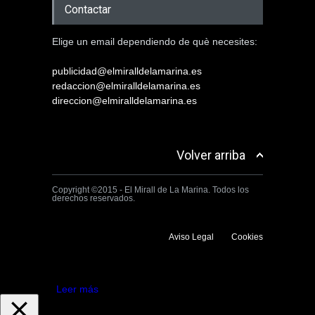
Contactar
Elige un email dependiendo de què necesites:
publicidad@elmiralldelamarina.es
redaccion@elmiralldelamarina.es
direccion@elmiralldelamarina.es
Volver arriba
Copyright ©2015 - El Mirall de La Marina. Todos los
derechos reservados.
Aviso Legal
Cookies
Utilizamos cookies propias y de terceros para mejorar la experiencia
de navegación. Si continuas navegando consideramos que aceptas su
uso.
Aceptar
Leer más