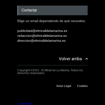
Contactar
Elige un email dependiendo de què necesites:
publicidad@elmiralldelamarina.es
redaccion@elmiralldelamarina.es
direccion@elmiralldelamarina.es
Volver arriba
Copyright ©2015 - El Mirall de La Marina. Todos los
derechos reservados.
Aviso Legal
Cookies
Utilizamos cookies propias y de terceros para mejorar la experiencia
de navegación. Si continuas navegando consideramos que aceptas su
uso.
Aceptar
Leer más