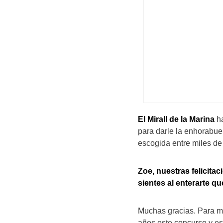
El Mirall de la Marina
ha
para darle la enhorabue
escogida entre miles de
Zoe, nuestras felicita
sientes al enterarte q
Muchas gracias. Para m
años este concurso y es