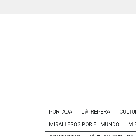
PORTADA
L🍐 REPERA
CULTU
MIRALLEROS POR EL MUNDO
MI