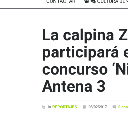
CONTACTAR
📽 🎭 CULTURA BEN
La calpina 
participará 
concurso ‘Ni
Antena 3
In
REPORTAJES
03/02/2017
0 co