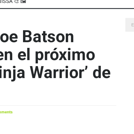
ISSA 🎨 🖼
Zoe Batson
en el próximo
nja Warrior’ de
mments