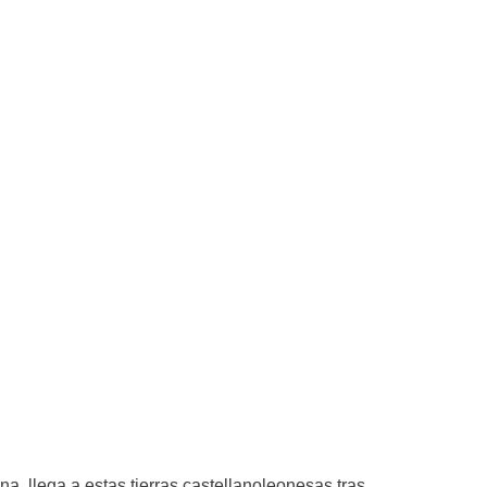
a, llega a estas tierras castellanoleonesas tras