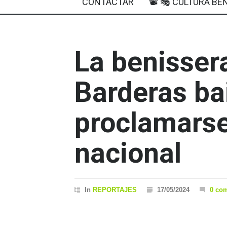
CONTACTAR
📽 🎭 CULTURA BEN
La benissera
Barderas ba
proclamars
nacional
In
REPORTAJES
17/05/2024
0 co