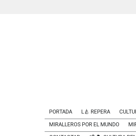
PORTADA
L🍐 REPERA
CULTU
MIRALLEROS POR EL MUNDO
MI