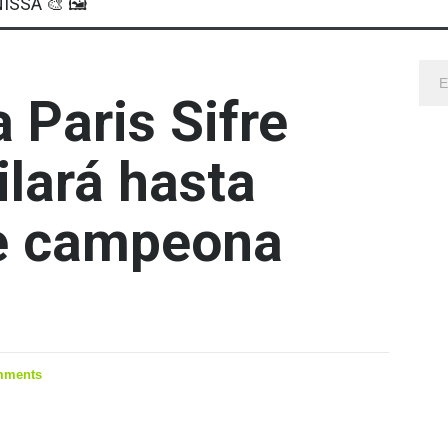
ISSA 🎨 🖼
 Paris Sifre
ilará hasta
e campeona
mments