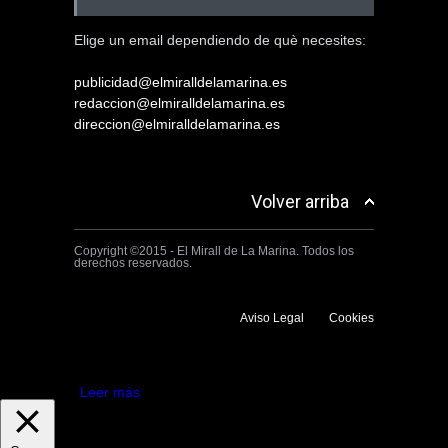
Elige un email dependiendo de què necesites:
publicidad@elmiralldelamarina.es
redaccion@elmiralldelamarina.es
direccion@elmiralldelamarina.es
Volver arriba
Copyright ©2015 - El Mirall de La Marina. Todos los
derechos reservados.
Aviso Legal
Cookies
Utilizamos cookies propias y de terceros para mejorar la experiencia
de navegación. Si continuas navegando consideramos que aceptas su
uso.
Aceptar
Leer más