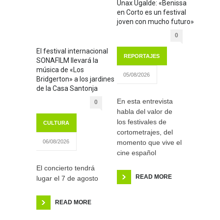
Unax Ugalde: «Benissa
en Corto es un festival
joven con mucho futuro»
0
El festival internacional
REPORTAJES
SONAFILM llevará la
música de «Los
05/08/2026
Bridgerton» a los jardines
de la Casa Santonja
En esta entrevista
0
habla del valor de
los festivales de
CULTURA
cortometrajes, del
momento que vive el
06/08/2026
cine español
El concierto tendrá
READ MORE
lugar el 7 de agosto
READ MORE