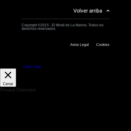
Volver arriba
Copyright ©2015 - El Mirall de La Marina. Todos los
derechos reservados.
Aviso Legal
Cookies
Utilizamos cookies propias y de terceros para mejorar la experiencia
de navegación. Si continuas navegando consideramos que aceptas su
uso.
Aceptar
Leer más
Cerrar
Privacy Overview
This website uses cookies to improve your experience while you
navigate through the website. Out of these, the cookies that are
categorized as necessary are stored on your browser as they are
essential for the working of basic functionalities of the website. We also
use third-party cookies that help us analyze and understand how you
use this website. These cookies will be stored in your browser only
with your consent. You also have the option to opt-out of these
cookies. But opting out of some of these cookies may affect your
browsing experience.