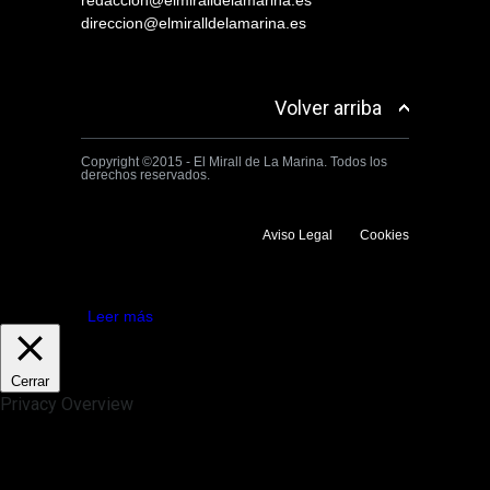
redaccion@elmiralldelamarina.es
direccion@elmiralldelamarina.es
Volver arriba
Copyright ©2015 - El Mirall de La Marina. Todos los
derechos reservados.
Aviso Legal
Cookies
Utilizamos cookies propias y de terceros para mejorar la experiencia
de navegación. Si continuas navegando consideramos que aceptas su
uso.
Aceptar
Leer más
Cerrar
Privacy Overview
This website uses cookies to improve your experience while you
navigate through the website. Out of these, the cookies that are
categorized as necessary are stored on your browser as they are
essential for the working of basic functionalities of the website. We also
use third-party cookies that help us analyze and understand how you