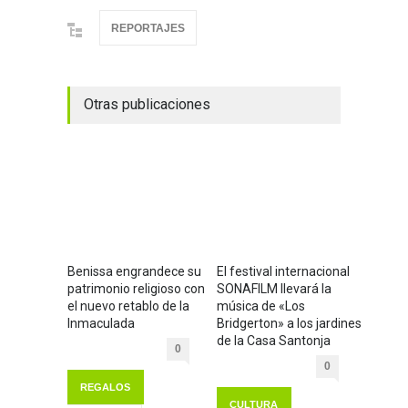
REPORTAJES
Otras publicaciones
Benissa engrandece su
El festival internacional
patrimonio religioso con
SONAFILM llevará la
el nuevo retablo de la
música de «Los
Inmaculada
Bridgerton» a los jardines
de la Casa Santonja
0
0
REGALOS
CULTURA