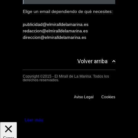
Elige un email dependiendo de què necesites:
publicidad@elmiralldelamarina.es
redaccion@elmiralldelamarina.es
direccion@elmiralldelamarina.es
Volver arriba
Copyright ©2015 - El Mirall de La Marina. Todos los
derechos reservados.
Aviso Legal
Cookies
Utilizamos cookies propias y de terceros para mejorar la experiencia
de navegación. Si continuas navegando consideramos que aceptas su
uso.
Aceptar
Leer más