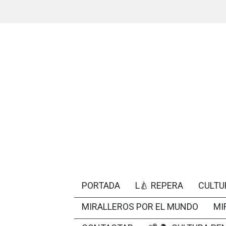
PORTADA
L🍐 REPERA
CULTU
MIRALLEROS POR EL MUNDO
MI