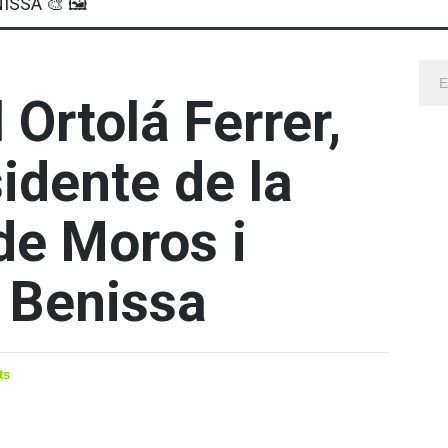
ISSA 🎨 🖼
Ortolá Ferrer,
idente de la
de Moros i
e Benissa
ts