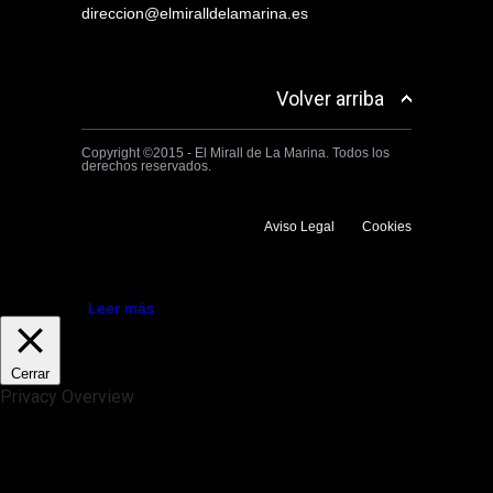
direccion@elmiralldelamarina.es
Volver arriba
Copyright ©2015 - El Mirall de La Marina. Todos los
derechos reservados.
Aviso Legal
Cookies
Utilizamos cookies propias y de terceros para mejorar la experiencia
de navegación. Si continuas navegando consideramos que aceptas su
uso.
Aceptar
Leer más
Cerrar
Privacy Overview
This website uses cookies to improve your experience while you
navigate through the website. Out of these, the cookies that are
categorized as necessary are stored on your browser as they are
essential for the working of basic functionalities of the website. We also
use third-party cookies that help us analyze and understand how you