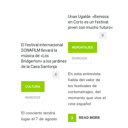
Unax Ugalde: «Benissa
en Corto es un festival
joven con mucho futuro»
0
El festival internacional
REPORTAJES
SONAFILM llevará la
música de «Los
05/08/2026
Bridgerton» a los jardines
de la Casa Santonja
En esta entrevista
0
habla del valor de
los festivales de
CULTURA
cortometrajes, del
momento que vive el
06/08/2026
cine español
El concierto tendrá
READ MORE
lugar el 7 de agosto