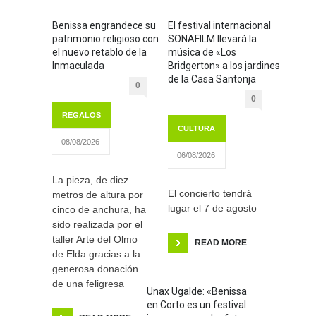
Benissa engrandece su
El festival internacional
patrimonio religioso con
SONAFILM llevará la
el nuevo retablo de la
música de «Los
Inmaculada
Bridgerton» a los jardines
de la Casa Santonja
0
0
REGALOS
CULTURA
08/08/2026
06/08/2026
La pieza, de diez
El concierto tendrá
metros de altura por
lugar el 7 de agosto
cinco de anchura, ha
sido realizada por el
taller Arte del Olmo
READ MORE
de Elda gracias a la
generosa donación
de una feligresa
Unax Ugalde: «Benissa
en Corto es un festival