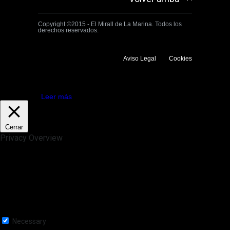
Copyright ©2015 - El Mirall de La Marina. Todos los
derechos reservados.
Aviso Legal
Cookies
Utilizamos cookies propias y de terceros para mejorar la experiencia
de navegación. Si continuas navegando consideramos que aceptas su
uso.
Aceptar
Leer más
Cerrar
Privacy Overview
This website uses cookies to improve your experience while you
navigate through the website. Out of these, the cookies that are
categorized as necessary are stored on your browser as they are
essential for the working of basic functionalities of the website. We also
use third-party cookies that help us analyze and understand how you
use this website. These cookies will be stored in your browser only
with your consent. You also have the option to opt-out of these
cookies. But opting out of some of these cookies may affect your
browsing experience.
Necessary
Necessary
Siempre activado