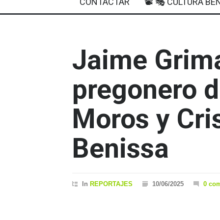
CONTACTAR
📽 🎭 CULTURA BEN
Jaime Grima
pregonero de
Moros y Cri
Benissa
In
REPORTAJES
10/06/2025
0 co