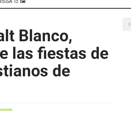
ISSA 🎨 🖼
lt Blanco,
 las fiestas de
stianos de
mments