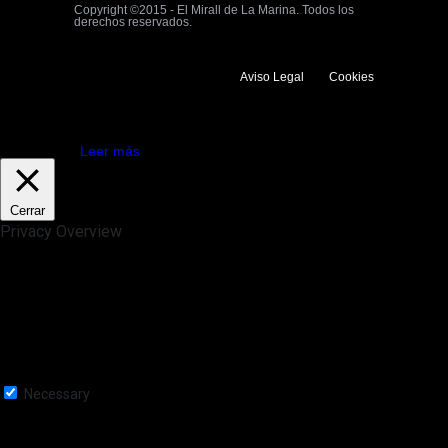
Copyright ©2015 - El Mirall de La Marina. Todos los
derechos reservados.
Aviso Legal
Cookies
Utilizamos cookies propias y de terceros para mejorar la experiencia
de navegación. Si continuas navegando consideramos que aceptas su
uso.
Aceptar
Leer más
Cerrar
Privacy Overview
This website uses cookies to improve your experience while you
navigate through the website. Out of these, the cookies that are
categorized as necessary are stored on your browser as they are
essential for the working of basic functionalities of the website. We also
use third-party cookies that help us analyze and understand how you
use this website. These cookies will be stored in your browser only
with your consent. You also have the option to opt-out of these
cookies. But opting out of some of these cookies may affect your
browsing experience.
Necessary
Necessary
Siempre activado
Necessary cookies are absolutely essential for the website to function
properly. This category only includes cookies that ensures basic