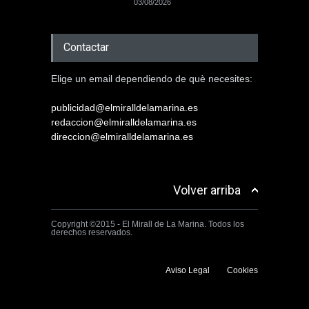
03/08/2026
Contactar
Elige un email dependiendo de què necesites:
publicidad@elmiralldelamarina.es
redaccion@elmiralldelamarina.es
direccion@elmiralldelamarina.es
Volver arriba
Copyright ©2015 - El Mirall de La Marina. Todos los
derechos reservados.
Aviso Legal
Cookies
Utilizamos cookies propias y de terceros para mejorar la experiencia