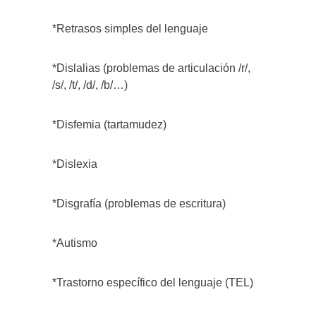
*Retrasos simples del lenguaje
*Dislalias (problemas de articulación /r/,
/s/, /t/, /d/, /b/…)
*Disfemia (tartamudez)
*Dislexia
*Disgrafía (problemas de escritura)
*Autismo
*Trastorno específico del lenguaje (TEL)