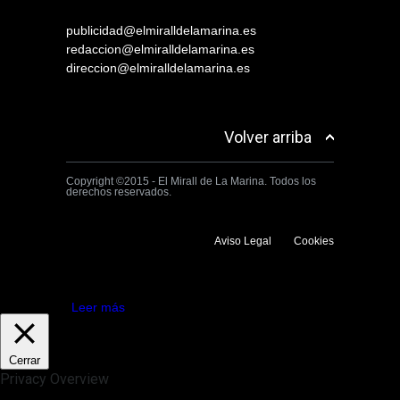
publicidad@elmiralldelamarina.es
redaccion@elmiralldelamarina.es
direccion@elmiralldelamarina.es
Volver arriba
Copyright ©2015 - El Mirall de La Marina. Todos los
derechos reservados.
Aviso Legal
Cookies
Utilizamos cookies propias y de terceros para mejorar la experiencia
de navegación. Si continuas navegando consideramos que aceptas su
uso.
Aceptar
Leer más
Cerrar
Privacy Overview
This website uses cookies to improve your experience while you