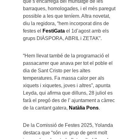
que s’encarrega del muntatge de les
barraques, homologades, i el més paregut
possible a les que teníem. Altra novetat,
diu la regidora, “hem incorporat dins de
festes el
FestiGata
el 1d’agost amb els
grups DIÀSPORA, ABRIL i ZETAK”.
“Hem llevat també de la programació el
passacarrer que anava per tot el poble el
dia de Sant Cristo per les altes
temperatures. Fa massa calor per als
xiquets i xiquetes, joves i altres”, apunta
Leyda, qui afirma que dilluns, 28 juliol es
farà el pregó des de l’ ajuntament a càrrec
de la cantant gatera,
Natàlia Pons
.
De la Comissió de Festes 2025, Yolanda
destaca que “són un grup de gent molt