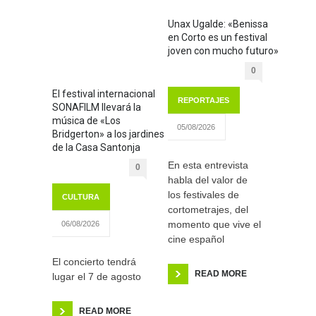
Unax Ugalde: «Benissa
en Corto es un festival
joven con mucho futuro»
0
El festival internacional
REPORTAJES
SONAFILM llevará la
música de «Los
05/08/2026
Bridgerton» a los jardines
de la Casa Santonja
En esta entrevista
0
habla del valor de
los festivales de
CULTURA
cortometrajes, del
momento que vive el
06/08/2026
cine español
El concierto tendrá
READ MORE
lugar el 7 de agosto
READ MORE