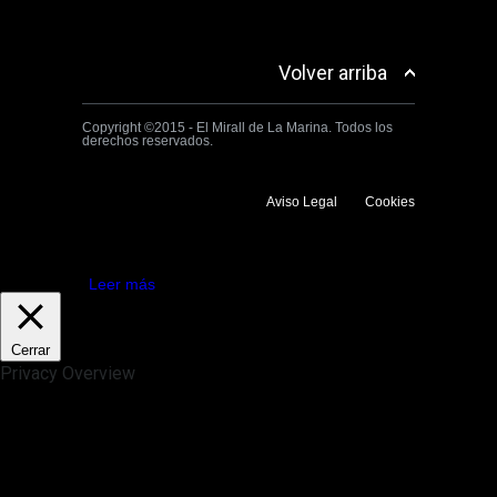
Volver arriba
Copyright ©2015 - El Mirall de La Marina. Todos los
derechos reservados.
Aviso Legal
Cookies
Utilizamos cookies propias y de terceros para mejorar la experiencia
de navegación. Si continuas navegando consideramos que aceptas su
uso.
Aceptar
Leer más
Cerrar
Privacy Overview
This website uses cookies to improve your experience while you
navigate through the website. Out of these, the cookies that are
categorized as necessary are stored on your browser as they are
essential for the working of basic functionalities of the website. We also
use third-party cookies that help us analyze and understand how you
use this website. These cookies will be stored in your browser only
with your consent. You also have the option to opt-out of these