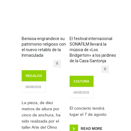
Benissa engrandece su
El festival internacional
patrimonio religioso con
SONAFILM llevará la
el nuevo retablo de la
música de «Los
Inmaculada
Bridgerton» a los jardines
de la Casa Santonja
0
0
REGALOS
CULTURA
08/08/2026
06/08/2026
La pieza, de diez
El concierto tendrá
metros de altura por
lugar el 7 de agosto
cinco de anchura, ha
sido realizada por el
taller Arte del Olmo
READ MORE