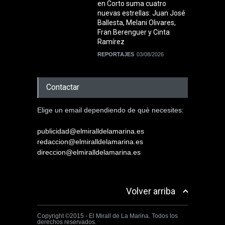
en Corto suma cuatro
nuevas estrellas: Juan José
Ballesta, Melani Olivares,
Fran Berenguer y Cinta
Ramírez
REPORTAJES
03/08/2026
Contactar
Elige un email dependiendo de què necesites:
publicidad@elmiralldelamarina.es
redaccion@elmiralldelamarina.es
direccion@elmiralldelamarina.es
Volver arriba
Copyright ©2015 - El Mirall de La Marina. Todos los
derechos reservados.