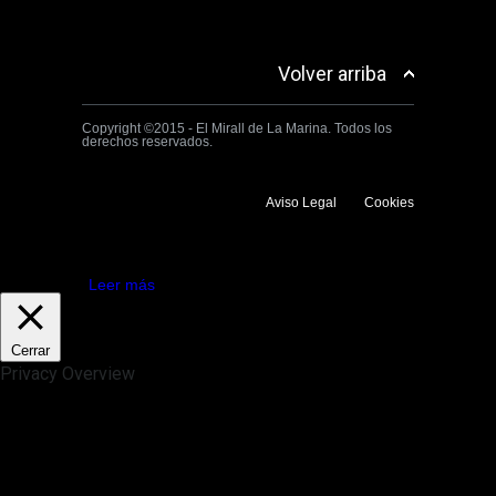
Volver arriba
Copyright ©2015 - El Mirall de La Marina. Todos los
derechos reservados.
Aviso Legal
Cookies
Utilizamos cookies propias y de terceros para mejorar la experiencia
de navegación. Si continuas navegando consideramos que aceptas su
uso.
Aceptar
Leer más
Cerrar
Privacy Overview
This website uses cookies to improve your experience while you
navigate through the website. Out of these, the cookies that are
categorized as necessary are stored on your browser as they are
essential for the working of basic functionalities of the website. We also
use third-party cookies that help us analyze and understand how you
use this website. These cookies will be stored in your browser only
with your consent. You also have the option to opt-out of these