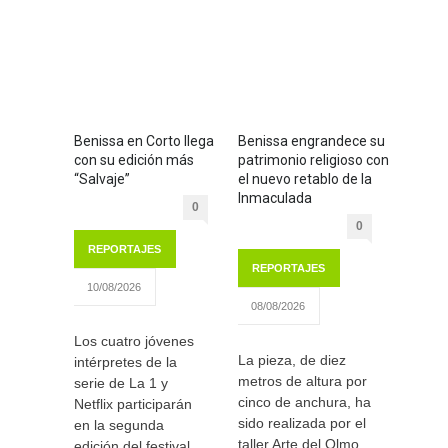
Benissa en Corto llega
Benissa engrandece su
con su edición más
patrimonio religioso con
“Salvaje”
el nuevo retablo de la
Inmaculada
0
0
REPORTAJES
REPORTAJES
10/08/2026
08/08/2026
Los cuatro jóvenes
La pieza, de diez
intérpretes de la
metros de altura por
serie de La 1 y
cinco de anchura, ha
Netflix participarán
sido realizada por el
en la segunda
taller Arte del Olmo
edición del festival