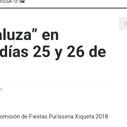
ISSA 🎨 🖼
aluza” en
días 25 y 26 de
ts
 Comisión de Fiestas Puríssima Xiqueta 2018