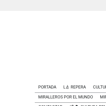
PORTADA
L🍐 REPERA
CULTU
MIRALLEROS POR EL MUNDO
MI