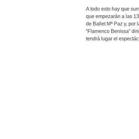
A todo esto hay que su
que empezarán a las 13
de Ballet Mª Paz y, por l
“Flamenco Benissa” dirig
tendrá lugar el espectácu