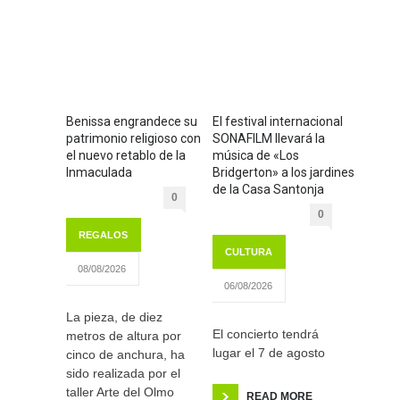
Benissa engrandece su
El festival internacional
patrimonio religioso con
SONAFILM llevará la
el nuevo retablo de la
música de «Los
Inmaculada
Bridgerton» a los jardines
de la Casa Santonja
0
0
REGALOS
CULTURA
08/08/2026
06/08/2026
La pieza, de diez
El concierto tendrá
metros de altura por
lugar el 7 de agosto
cinco de anchura, ha
sido realizada por el
taller Arte del Olmo
READ MORE