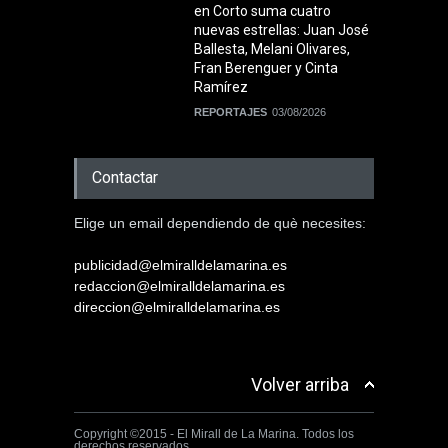
en Corto suma cuatro
nuevas estrellas: Juan José
Ballesta, Melani Olivares,
Fran Berenguer y Cinta
Ramírez
REPORTAJES
03/08/2026
Contactar
Elige un email dependiendo de què necesites:
publicidad@elmiralldelamarina.es
redaccion@elmiralldelamarina.es
direccion@elmiralldelamarina.es
Volver arriba
Copyright ©2015 - El Mirall de La Marina. Todos los
derechos reservados.