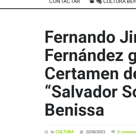
CONTACTAR
📽 🎭 CULTURA BEN
Fernando J
Fernández g
Certamen de
“Salvador S
Benissa
In
CULTURA
22/06/2021
0 commen