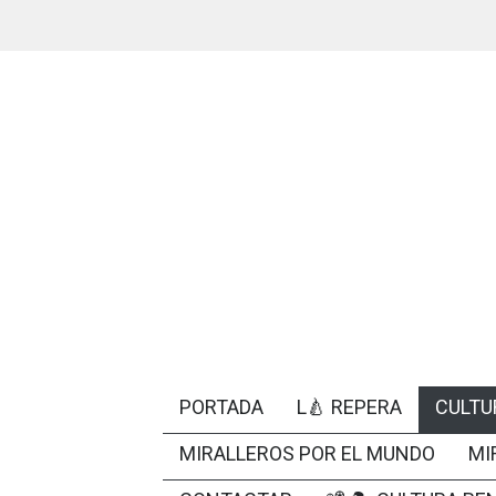
PORTADA
L🍐 REPERA
CULTU
MIRALLEROS POR EL MUNDO
MI