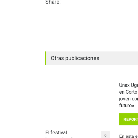
Share:
Otras publicaciones
Unax Uga
en Corto
joven c
futuro»
REPOR
El festival
0
En esta e