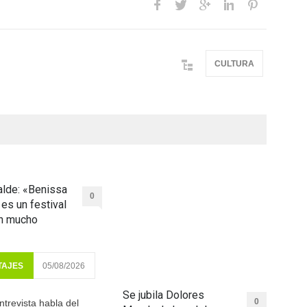
CULTURA
lde: «Benissa
0
 es un festival
on mucho
TAJES
05/08/2026
Se jubila Dolores
0
ntrevista habla del