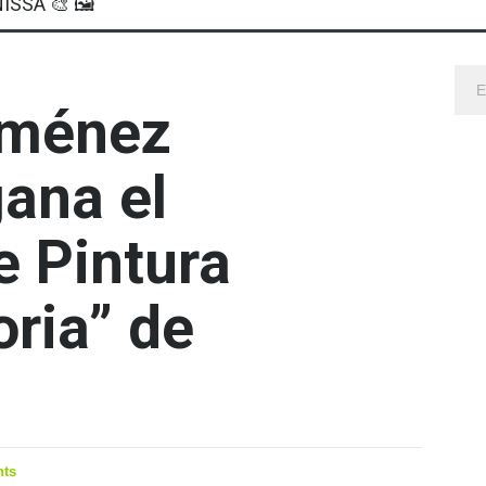
ISSA 🎨 🖼
iménez
ana el
 Pintura
oria” de
ts