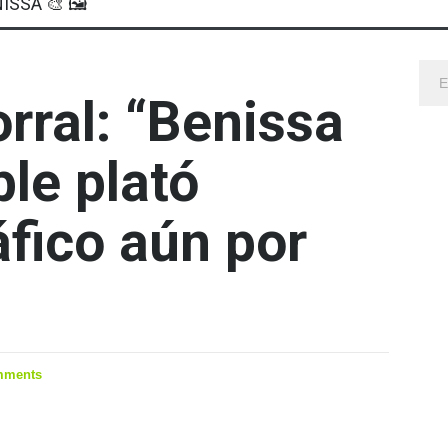
ISSA 🎨 🖼
rral: “Benissa
ble plató
fico aún por
mments