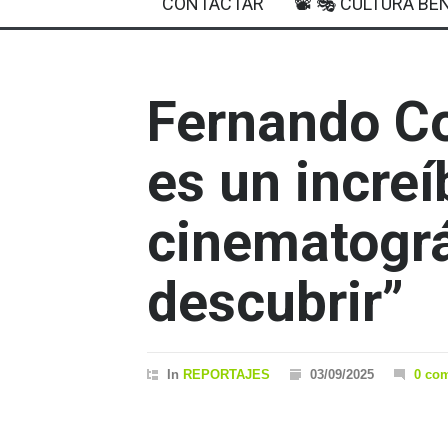
CONTACTAR
📽 🎭 CULTURA BEN
Fernando Co
es un increí
cinematográ
descubrir”
In
REPORTAJES
03/09/2025
0 co