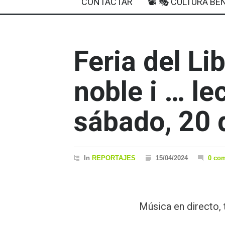
CONTACTAR
📽 🎭 CULTURA BEN
Feria del Li
noble i … le
sábado, 20 d
In
REPORTAJES
15/04/2024
0 co
Música en directo, t