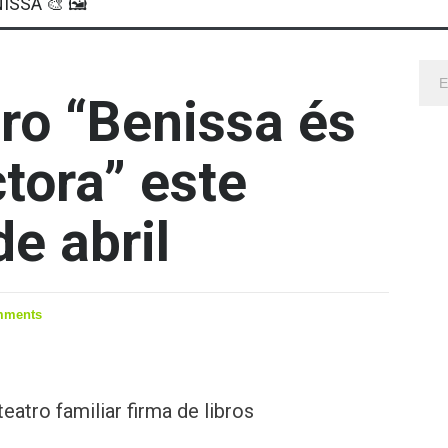
ISSA 🎨 🖼
bro “Benissa és
ctora” este
e abril
mments
eatro familiar firma de libros