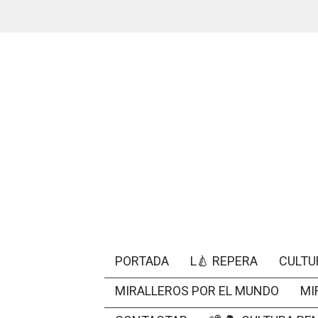
PORTADA
L🍐 REPERA
CULTU
MIRALLEROS POR EL MUNDO
MI