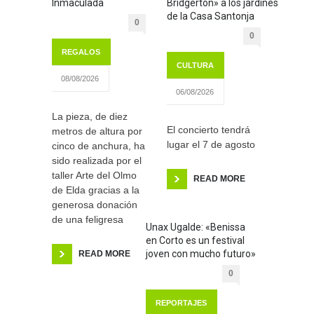
Inmaculada
Bridgerton» a los jardines
de la Casa Santonja
0
0
REGALOS
CULTURA
08/08/2026
06/08/2026
La pieza, de diez
El concierto tendrá
metros de altura por
lugar el 7 de agosto
cinco de anchura, ha
sido realizada por el
taller Arte del Olmo
READ MORE
de Elda gracias a la
generosa donación
de una feligresa
Unax Ugalde: «Benissa
en Corto es un festival
joven con mucho futuro»
READ MORE
0
REPORTAJES