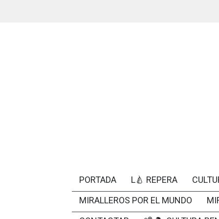
PORTADA
L🍐 REPERA
CULTU
MIRALLEROS POR EL MUNDO
MI