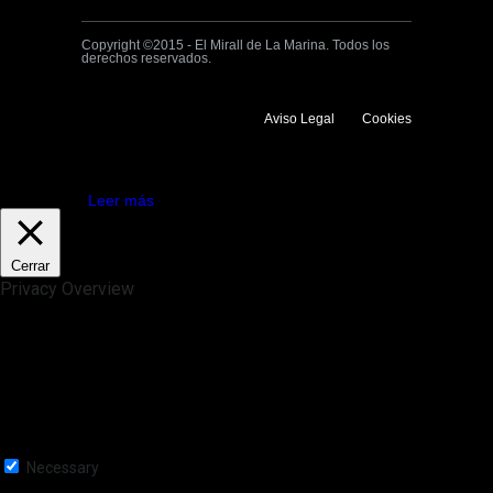
Copyright ©2015 - El Mirall de La Marina. Todos los
derechos reservados.
Aviso Legal
Cookies
Utilizamos cookies propias y de terceros para mejorar la experiencia
de navegación. Si continuas navegando consideramos que aceptas su
uso.
Aceptar
Leer más
Cerrar
Privacy Overview
This website uses cookies to improve your experience while you
navigate through the website. Out of these, the cookies that are
categorized as necessary are stored on your browser as they are
essential for the working of basic functionalities of the website. We also
use third-party cookies that help us analyze and understand how you
use this website. These cookies will be stored in your browser only
with your consent. You also have the option to opt-out of these
cookies. But opting out of some of these cookies may affect your
browsing experience.
Necessary
Necessary
Siempre activado