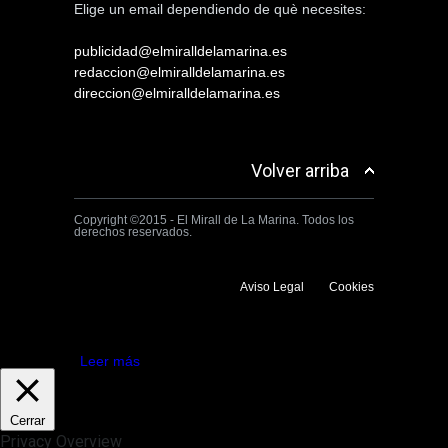
Elige un email dependiendo de què necesites:
publicidad@elmiralldelamarina.es
redaccion@elmiralldelamarina.es
direccion@elmiralldelamarina.es
Volver arriba
Copyright ©2015 - El Mirall de La Marina. Todos los
derechos reservados.
Aviso Legal
Cookies
Utilizamos cookies propias y de terceros para mejorar la experiencia
de navegación. Si continuas navegando consideramos que aceptas su
uso.
Aceptar
Leer más
Cerrar
Privacy Overview