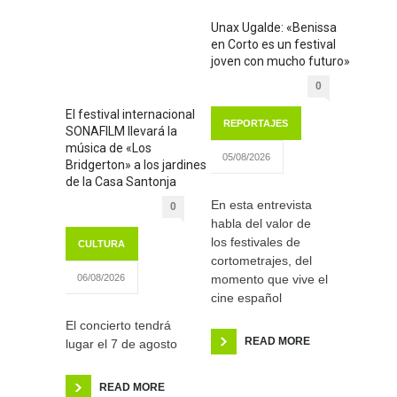
Unax Ugalde: «Benissa
en Corto es un festival
joven con mucho futuro»
0
El festival internacional
REPORTAJES
SONAFILM llevará la
música de «Los
05/08/2026
Bridgerton» a los jardines
de la Casa Santonja
En esta entrevista
0
habla del valor de
los festivales de
CULTURA
cortometrajes, del
momento que vive el
06/08/2026
cine español
El concierto tendrá
READ MORE
lugar el 7 de agosto
READ MORE