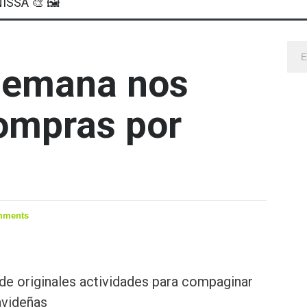
ISSA 🎨 🖼
 semana nos
ompras por
mments
de originales actividades para compaginar
avideñas