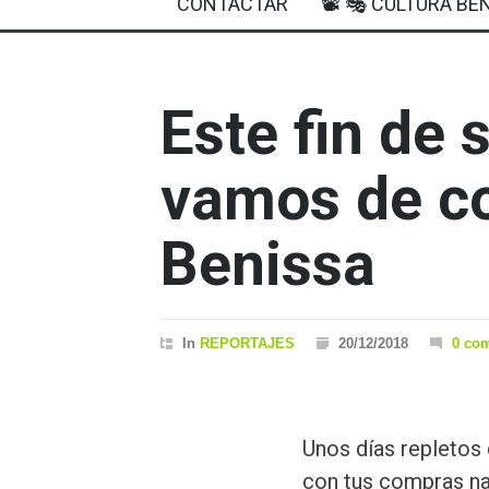
CONTACTAR
📽 🎭 CULTURA BEN
Este fin de
vamos de c
Benissa
In
REPORTAJES
20/12/2018
0 co
Unos días repletos 
con tus compras n