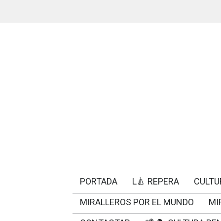
PORTADA
L🍐 REPERA
CULTU
MIRALLEROS POR EL MUNDO
MI