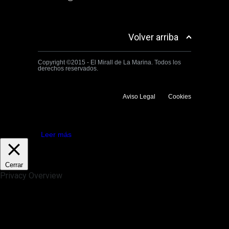
Volver arriba
Copyright ©2015 - El Mirall de La Marina. Todos los
derechos reservados.
Aviso Legal
Cookies
Utilizamos cookies propias y de terceros para mejorar la experiencia
de navegación. Si continuas navegando consideramos que aceptas su
uso.
Aceptar
Leer más
Cerrar
Privacy Overview
This website uses cookies to improve your experience while you
navigate through the website. Out of these, the cookies that are
categorized as necessary are stored on your browser as they are
essential for the working of basic functionalities of the website. We also
use third-party cookies that help us analyze and understand how you
use this website. These cookies will be stored in your browser only
with your consent. You also have the option to opt-out of these