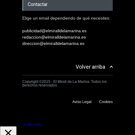
Contactar
Elige un email dependiendo de què necesites:
publicidad@elmiralldelamarina.es
redaccion@elmiralldelamarina.es
direccion@elmiralldelamarina.es
Volver arriba
Copyright ©2015 - El Mirall de La Marina. Todos los
derechos reservados.
Aviso Legal
Cookies
Utilizamos cookies propias y de terceros para mejorar la experiencia
de navegación. Si continuas navegando consideramos que aceptas su
uso.
Aceptar
Leer más