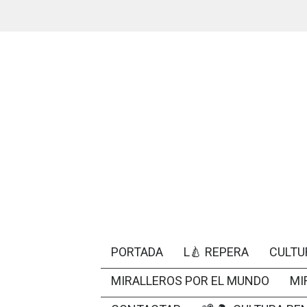
PORTADA
L🍐 REPERA
CULTU
MIRALLEROS POR EL MUNDO
MI