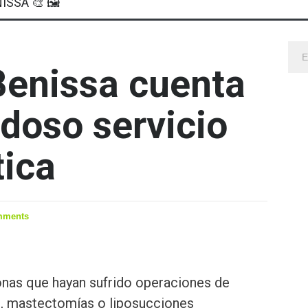
ISSA 🎨 🖼
 Benissa cuenta
doso servicio
tica
mments
onas que hayan sufrido operaciones de
, mastectomías o liposucciones