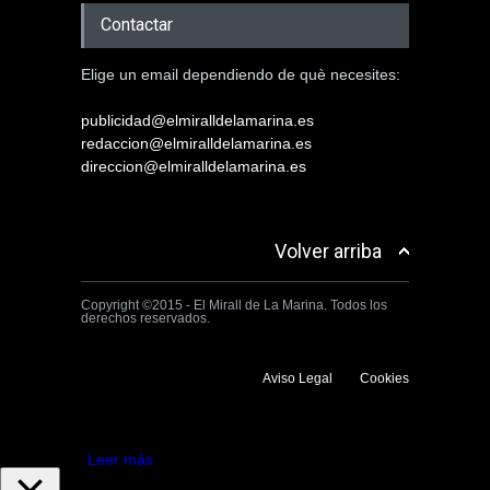
Contactar
Elige un email dependiendo de què necesites:
publicidad@elmiralldelamarina.es
redaccion@elmiralldelamarina.es
direccion@elmiralldelamarina.es
Volver arriba
Copyright ©2015 - El Mirall de La Marina. Todos los
derechos reservados.
Aviso Legal
Cookies
Utilizamos cookies propias y de terceros para mejorar la experiencia
de navegación. Si continuas navegando consideramos que aceptas su
uso.
Aceptar
Leer más