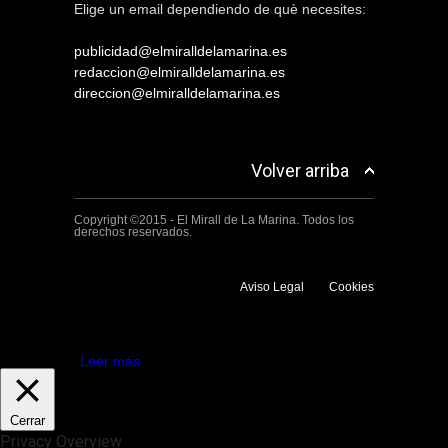
Elige un email dependiendo de què necesites:
publicidad@elmiralldelamarina.es
redaccion@elmiralldelamarina.es
direccion@elmiralldelamarina.es
Volver arriba
Copyright ©2015 - El Mirall de La Marina. Todos los
derechos reservados.
Aviso Legal
Cookies
Utilizamos cookies propias y de terceros para mejorar la experiencia
de navegación. Si continuas navegando consideramos que aceptas su
uso.
Aceptar
Leer más
Cerrar
Privacy Overview