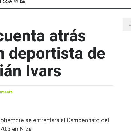
ISSA 🎨 🖼
cuenta atrás
n deportista de
ián Ivars
mments
septiembre se enfrentará al Campeonato del
70.3 en Niza