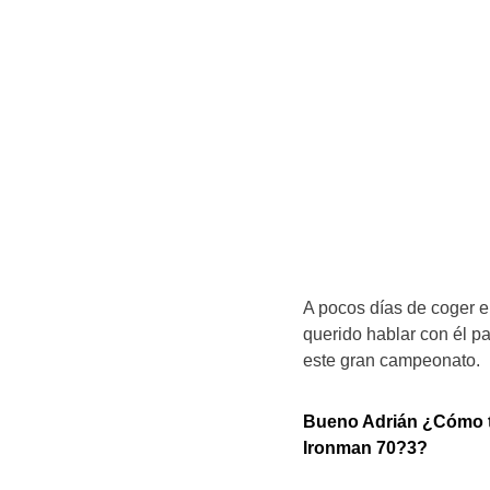
A pocos días de coger e
querido hablar con él p
este gran campeonato.
Bueno Adrián ¿Cómo t
Ironman 70?3?