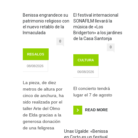
Benissa engrandece su
El festival internacional
patrimonio religioso con
SONAFILM llevará la
el nuevo retablo de la
música de «Los
Inmaculada
Bridgerton» a los jardines
de la Casa Santonja
0
0
REGALOS
CULTURA
08/08/2026
06/08/2026
La pieza, de diez
El concierto tendrá
metros de altura por
lugar el 7 de agosto
cinco de anchura, ha
sido realizada por el
taller Arte del Olmo
READ MORE
de Elda gracias a la
generosa donación
de una feligresa
Unax Ugalde: «Benissa
en Corto es un festival