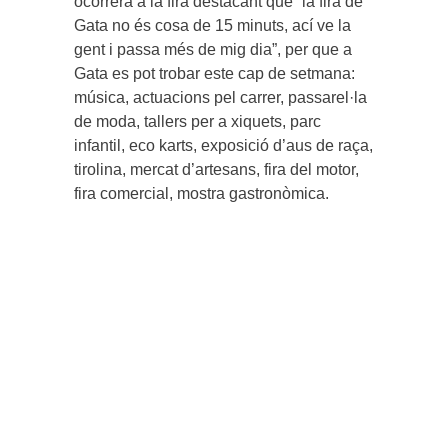
ocorrerà a la fira destacant que “la fira de
Gata no és cosa de 15 minuts, ací ve la
gent i passa més de mig dia”, per que a
Gata es pot trobar este cap de setmana:
música, actuacions pel carrer, passarel·la
de moda, tallers per a xiquets, parc
infantil, eco karts, exposició d’aus de raça,
tirolina, mercat d’artesans, fira del motor,
fira comercial, mostra gastronòmica.