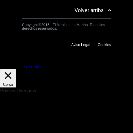
Volver arriba
Copyright ©2015 - El Mirall de La Marina. Todos los
derechos reservados.
Aviso Legal
Cookies
Utilizamos cookies propias y de terceros para mejorar la experiencia
de navegación. Si continuas navegando consideramos que aceptas su
uso.
Aceptar
Leer más
Cerrar
Privacy Overview
This website uses cookies to improve your experience while you
navigate through the website. Out of these, the cookies that are
categorized as necessary are stored on your browser as they are
essential for the working of basic functionalities of the website. We also
use third-party cookies that help us analyze and understand how you
use this website. These cookies will be stored in your browser only
with your consent. You also have the option to opt-out of these
cookies. But opting out of some of these cookies may affect your
browsing experience.