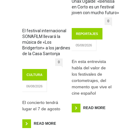
Unax Ugalde: «Benissa
en Corto es un festival
joven con mucho futuro»
0
El festival internacional
REPORTAJES
SONAFILM llevará la
música de «Los
05/08/2026
Bridgerton» a los jardines
de la Casa Santonja
En esta entrevista
0
habla del valor de
los festivales de
CULTURA
cortometrajes, del
momento que vive el
06/08/2026
cine español
El concierto tendrá
READ MORE
lugar el 7 de agosto
READ MORE