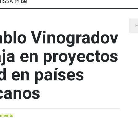
ISSA 🎨 🖼
Pablo Vinogradov
aja en proyectos
d en países
canos
mments