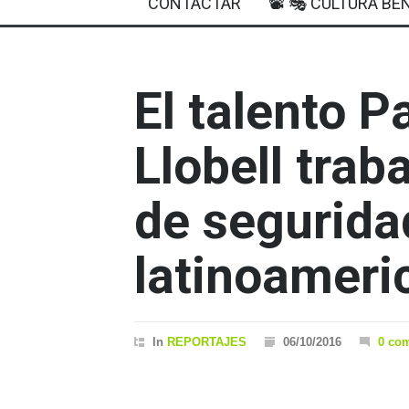
CONTACTAR
📽 🎭 CULTURA BEN
El talento 
Llobell trab
de segurida
latinoameri
In
REPORTAJES
06/10/2016
0 co