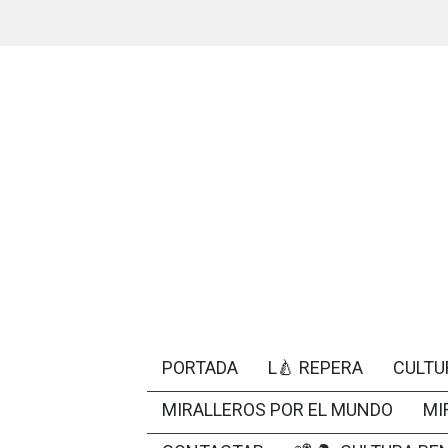
PORTADA
L🍐 REPERA
CULTU
MIRALLEROS POR EL MUNDO
MI