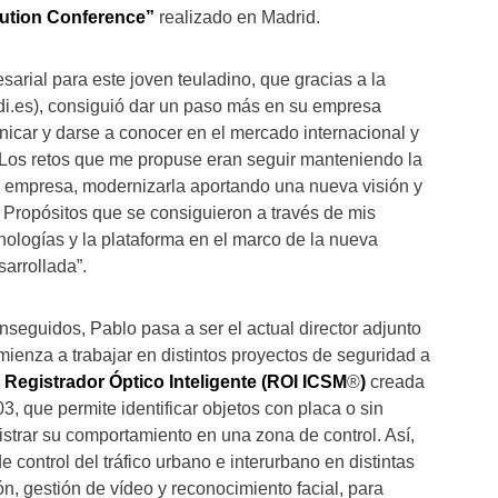
lution Conference”
realizado en Madrid.
arial para este joven teuladino, que gracias a la
di.es), consiguió dar un paso más en su empresa
unicar y darse a conocer en el mercado internacional y
 “Los retos que me propuse eran seguir manteniendo la
 la empresa, modernizarla aportando una nueva visión y
. Propósitos que se consiguieron a través de mis
ologías y la plataforma en el marco de la nueva
sarrollada”.
nseguidos, Pablo pasa a ser el actual director adjunto
ienza a trabajar en distintos proyectos de seguridad a
a
Registrador Óptico Inteligente (ROI ICSM
®
)
creada
, que permite identificar objetos con placa o sin
egistrar su comportamiento en una zona de control. Así,
control del tráfico urbano e interurbano en distintas
ión, gestión de vídeo y reconocimiento facial, para