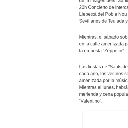
de la imagen dels “Sant
20h Concierto de Interc
Llebetxà del Poble Nou d
Sevillanes de Teulada y
Mientras, el sábado sobr
en la calle amenizada po
la orquesta “Zeppelin”.
Las fiestas de “Sants d
cada año, los vecinos s
amenizada por la música
Mientras el lunes, hab
merienda y cena popular 
“Valentino”.