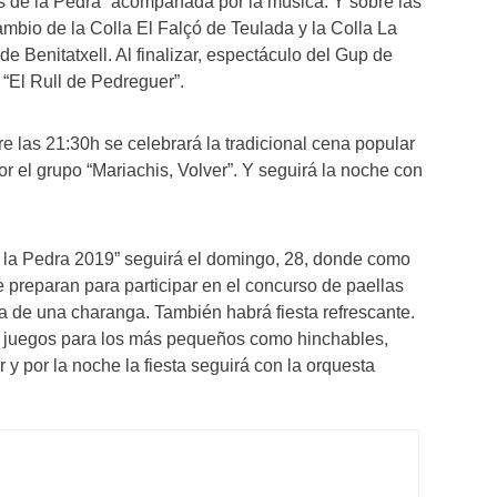
s de la Pedra” acompañada por la música. Y sobre las
ambio de la Colla El Falçó de Teulada y la Colla La
e Benitatxell. Al finalizar, espectáculo del Gup de
 “El Rull de Pedreguer”.
e las 21:30h se celebrará la tradicional cena popular
r el grupo “Mariachis, Volver”. Y seguirá la noche con
e la Pedra 2019” seguirá el domingo, 28, donde como
e preparan para participar en el concurso de paellas
 de una charanga. También habrá fiesta refrescante.
rá juegos para los más pequeños como hinchables,
y por la noche la fiesta seguirá con la orquesta