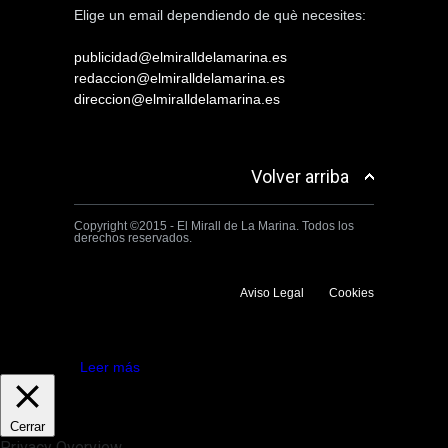
Elige un email dependiendo de què necesites:
publicidad@elmiralldelamarina.es
redaccion@elmiralldelamarina.es
direccion@elmiralldelamarina.es
Volver arriba
Copyright ©2015 - El Mirall de La Marina. Todos los
derechos reservados.
Aviso Legal
Cookies
Utilizamos cookies propias y de terceros para mejorar la experiencia
de navegación. Si continuas navegando consideramos que aceptas su
uso.
Aceptar
Leer más
Cerrar
Privacy Overview