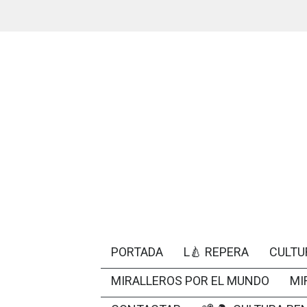
PORTADA
L🍐 REPERA
CULTU
MIRALLEROS POR EL MUNDO
MI