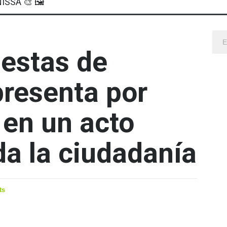
ISSA 🎨 🖼
Fiestas de
presenta por
 en un acto
da la ciudadanía
ts