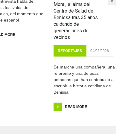
0
ntrevista habla del
Moral, el alma del
os festivales de
Centro de Salud de
rajes, del momento que
Benissa tras 35 años
ine español
cuidando de
generaciones de
AD MORE
vecinos
REPORTAJES
04/08/2026
Se marcha una compañera, una
referente y una de esas
personas que han contribuido a
escribir la historia cotidiana de
Benissa
READ MORE