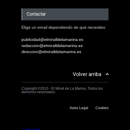
Contactar
Elige un email dependiendo de què necesites:
publicidad@elmiralldelamarina.es
redaccion@elmiralldelamarina.es
direccion@elmiralldelamarina.es
Volver arriba
Copyright ©2015 - El Mirall de La Marina. Todos los
derechos reservados.
Aviso Legal
Cookies
Utilizamos cookies propias y de terceros para mejorar la experiencia
de navegación. Si continuas navegando consideramos que aceptas su
uso.
Aceptar
Leer más