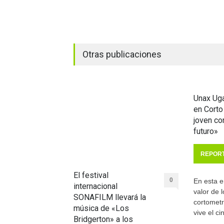
Otras publicaciones
Unax Uga
en Corto
joven c
futuro»
REPOR
El festival
0
En esta e
internacional
valor de l
SONAFILM llevará la
cortomet
música de «Los
vive el c
Bridgerton» a los