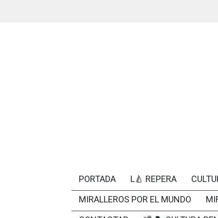
PORTADA
L🍐 REPERA
CULTU
MIRALLEROS POR EL MUNDO
MI