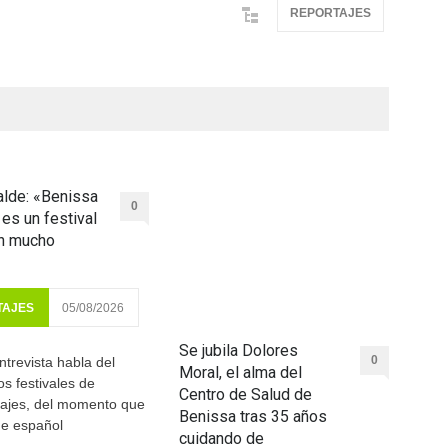
REPORTAJES
lde: «Benissa
0
 es un festival
on mucho
TAJES
05/08/2026
Se jubila Dolores
0
ntrevista habla del
Moral, el alma del
os festivales de
Centro de Salud de
rajes, del momento que
Benissa tras 35 años
ine español
cuidando de