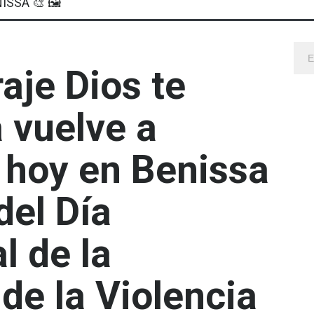
ISSA 🎨 🖼
aje Dios te
 vuelve a
 hoy en Benissa
del Día
l de la
de la Violencia