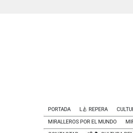
PORTADA
L🍐 REPERA
CULTU
MIRALLEROS POR EL MUNDO
MI