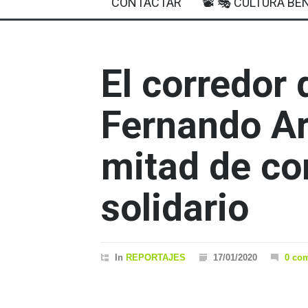
CONTACTAR
📽 🎭 CULTURA BEN
El corredor 
Fernando Ar
mitad de co
solidario
In
REPORTAJES
17/01/2020
0 co