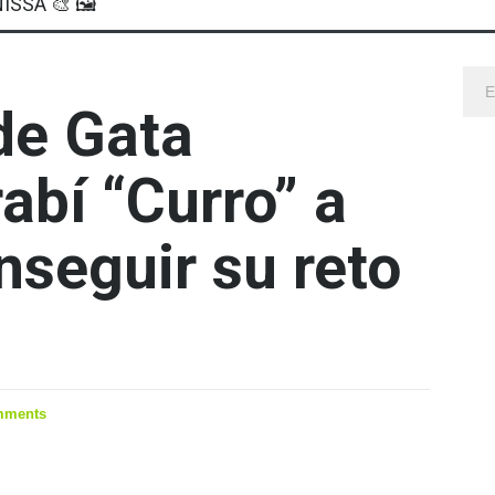
ISSA 🎨 🖼
de Gata
abí “Curro” a
nseguir su reto
mments