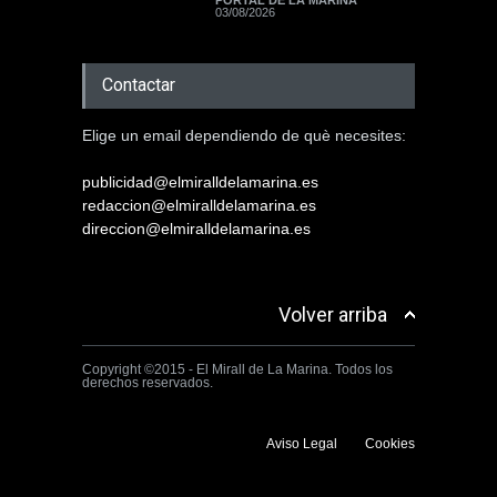
PORTAL DE LA MARINA
03/08/2026
Contactar
Elige un email dependiendo de què necesites:
publicidad@elmiralldelamarina.es
redaccion@elmiralldelamarina.es
direccion@elmiralldelamarina.es
Volver arriba
Copyright ©2015 - El Mirall de La Marina. Todos los
derechos reservados.
Aviso Legal
Cookies
Utilizamos cookies propias y de terceros para mejorar la experiencia