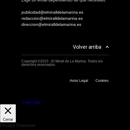
Elige un email dependiendo de què necesites:
publicidad@elmiralldelamarina.es
redaccion@elmiralldelamarina.es
direccion@elmiralldelamarina.es
Volver arriba
Copyright ©2015 - El Mirall de La Marina. Todos los
derechos reservados.
Aviso Legal
Cookies
Utilizamos cookies propias y de terceros para mejorar la experiencia
de navegación. Si continuas navegando consideramos que aceptas su
uso.
Aceptar
Leer más
Cerrar
Privacy Overview