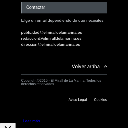
Contactar
Elige un email dependiendo de què necesites:
publicidad@elmiralldelamarina.es
redaccion@elmiralldelamarina.es
direccion@elmiralldelamarina.es
Volver arriba
Copyright ©2015 - El Mirall de La Marina. Todos los
derechos reservados.
Aviso Legal
Cookies
Utilizamos cookies propias y de terceros para mejorar la experiencia
de navegación. Si continuas navegando consideramos que aceptas su
uso.
Aceptar
Leer más