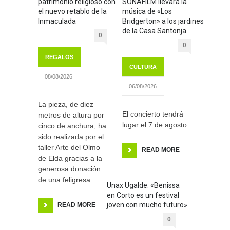
patrimonio religioso con
SONAFILM llevará la
el nuevo retablo de la
música de «Los
Inmaculada
Bridgerton» a los jardines
de la Casa Santonja
0
0
REGALOS
CULTURA
08/08/2026
06/08/2026
La pieza, de diez
El concierto tendrá
metros de altura por
lugar el 7 de agosto
cinco de anchura, ha
sido realizada por el
taller Arte del Olmo
READ MORE
de Elda gracias a la
generosa donación
de una feligresa
Unax Ugalde: «Benissa
en Corto es un festival
joven con mucho futuro»
READ MORE
0